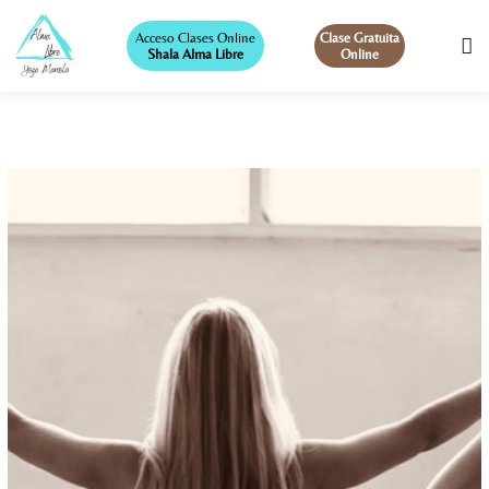
Acceso Clases Online
Clase Gratuita
Shala Alma Libre
Online