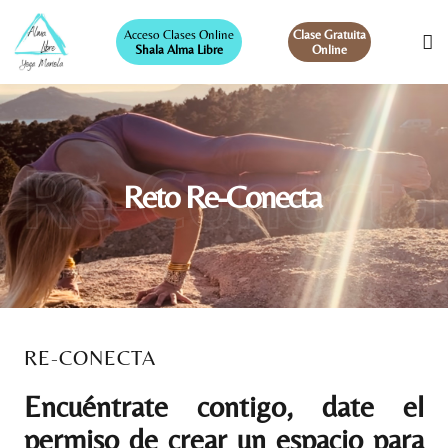
Acceso Clases Online
Clase Gratuita
Shala Alma Libre
Online
Re-Conecta
Reto Re-Conecta
RE-CONECTA
Encuéntrate contigo, date el
permiso de crear un espacio para