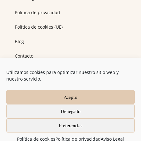
Política de privacidad
Política de cookies (UE)
Blog
Contacto
Utilizamos cookies para optimizar nuestro sitio web y
Contacta
nuestro servicio.
Alma Libre – Sala física
C/ Marcelo Martín Bravo 17, Collado Villalba, Madrid
Acepto
Email de contacto
Denegado
info@yogamariola.com
Preferencias
Copyright © 2026 Yoga Mariola- Alma Libre
Política de cookies
Política de privacidad
Aviso Legal